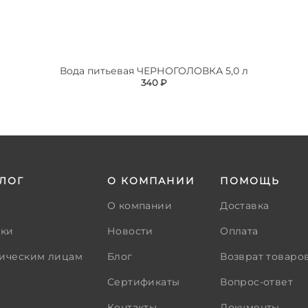
Вода питьевая ЧЕРНОГОЛОВКА 5,0 л
340 ₽
ЛОГ
О КОМПАНИИ
ПОМОЩЬ
О компании
Доставка
тки
Новости
Оплата
ическим лицам
Блог
Возврат товаро
Сертификаты
Вопрос-ответ
Контакты
Документы