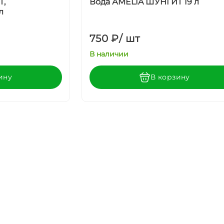
Т,
Вода АMELIA ШУНГИТ 19 л
л
750 ₽
/
шт
В наличии
ину
В корзину