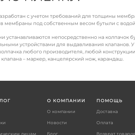
зработан с учетом требований для толщины мембран
в мембраны под собственным весом бутыли с водой
ни устанавливаются непосредственно на колпачок бу
ьными устройствами для выдавливания клапанов. У 
колпачка любого производителя, любой конструкции.
клапана – маркер, канцелярский нож, карандаш.
ЛОГ
О КОМПАНИИ
ПОМОЩЬ
О компании
Доставка
тки
Новости
Оплата
ическим лицам
Блог
Возврат товаро