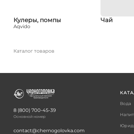
Кулеры, помпы
Чай
Aqvido
Каталог товаров
КАТА
Вода
8 (800) 700-45-39
Напи
Основной номер
Юрид
contact@chernogolovka.com