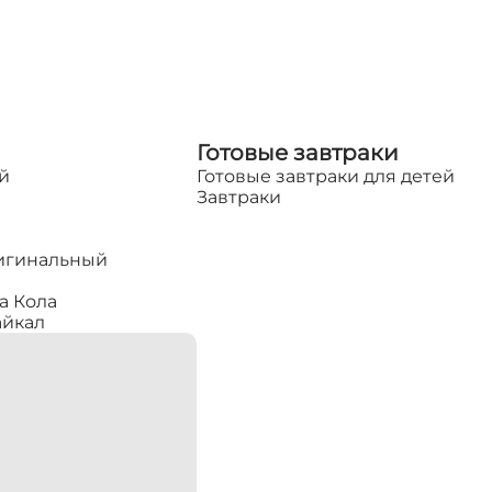
Готовые завтраки
й
Готовые завтраки для детей
Завтраки
игинальный
а Кола
айкал