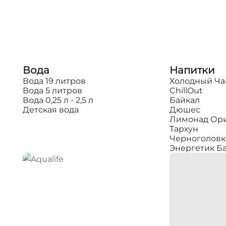
Вода
Напитки
Вода 19 литров
Холодный Ча
Вода 5 литров
ChillOut
Вода 0,25 л - 2,5 л
Байкал
Детская вода
Дюшес
Лимонад Ор
Тархун
Черноголовк
Энергетик Б