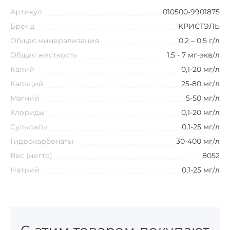
Артикул
010500-9901875
Бренд
КРИСТЭЛЬ
Общая минерализация
0,2 – 0,5 г/л
Общая жесткость
1,5 - 7 мг-экв/л
Калий
0,1-20 мг/л
Кальций
25-80 мг/л
Магний
5-50 мг/л
Хлориды
0,1-20 мг/л
Сульфаты
0,1-25 мг/л
Гидрокарбонаты
30-400 мг/л
Вес (нетто)
8052
Натрий
0,1-25 мг/л